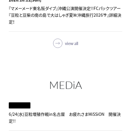
『マメーメード東名阪ダイブ』沖縄公演開催決定!!FCパックツアー
『豆粒と豆柴の南の島で大はしゃぎ夏🌺沖縄旅行2026🌴』詳細決
定！
view all
MEDiA
6/24(水)豆粒増殖作戦in名古屋 お疲れさまMiSSiON 開催決
定!!