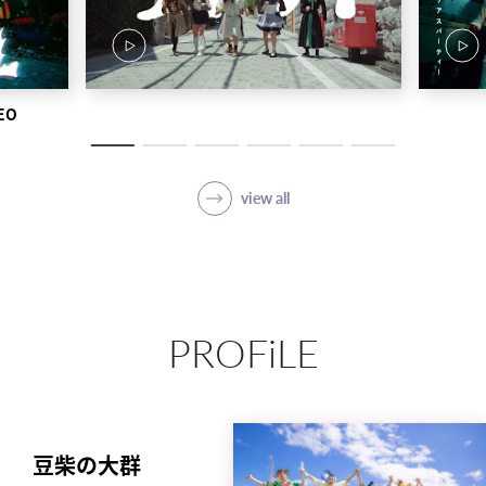
EO
view all
PROFiLE
豆柴の大群