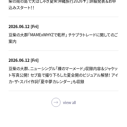
柴の南の島で大はしゃぎ夏🌺沖縄旅行2026🌴』 詳細発表＆お申
込みスタート！！
2026.06.12
[Fri]
豆柴の大群「MAMExWHYZで乾杯」 チケプラトレードに関してのご
案内
2026.06.12
[Fri]
豆柴の大群、ニューシングル「裸のマーメード」収録内容＆ジャケッ
ト写真公開！ セブ島で撮り下ろした夏全開のビジュアル解禁！ アイ
カ・ザ・スパイ作詞「夏中夢カレンダー」も収録
view all