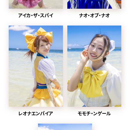
2024年1月から
2022年に同番組の企画
ナオ・オブ・ナオ
アイカ・ザ・スパイ
「MONSTER LOVE」から誕
生した都内某所と合併し、
豆柴の大群都内某所
a.k.a. MONSTERIDOLとし
て活動。
2025年1月8日に放送され
た「水曜日のダウンタウン」
内で
元々アドバイザーを務めて
いた、クロちゃんがプロデ
ューサー就任、ハナエモン
スターが復帰、
グループ名を戻すことが発
表された。
レオナエンパイア
モモチ・ンゲール
同日にクロちゃんが作詞し
た「りロード」のMVとデジタ
ル配信がスタート。