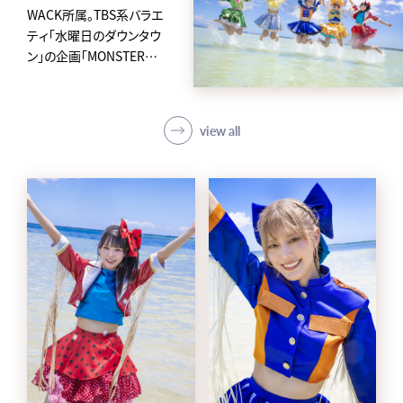
WACK所属。TBS系バラエ
ティ「水曜日のダウンタウ
ン」の企画「MONSTER
IDOL」から2019年に誕生
した、
アイカ・ザ・スパイ、ナオ・オ
view all
ブ・ナオ、レオナエンパイア、
モモチ・ンゲール、ハナエモ
ンスターからなるクロちゃ
んプロデュースの5人組ア
イドルグループ。
avexからメジャーデビュー
後4日という史上最速の早
さで東京ドームに立ち話題
を集め、「第62回 輝く！日本
レコード大賞」新人賞を受
賞。