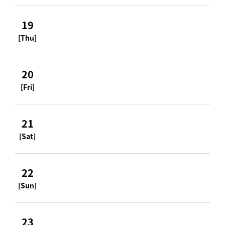
19
[Thu]
20
[Fri]
21
[Sat]
22
[Sun]
23