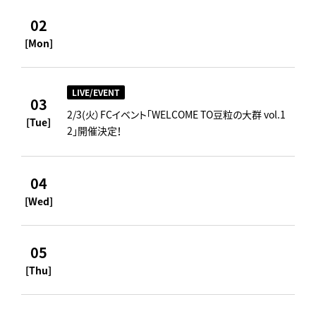
02
[Mon]
LIVE/EVENT
03
2/3(火）FCイベント「WELCOME TO豆粒の大群 vol.1
[Tue]
2」開催決定！
04
[Wed]
05
[Thu]