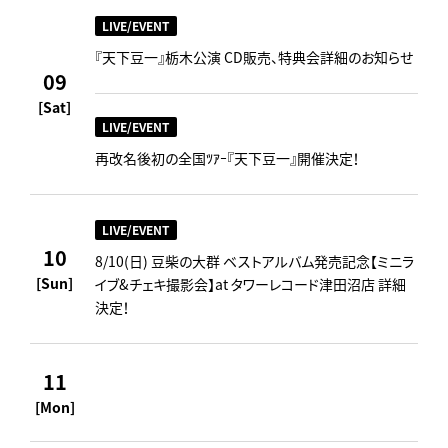
LIVE/EVENT
『天下豆一』栃木公演 CD販売、特典会詳細のお知らせ
09
[Sat]
LIVE/EVENT
再改名後初の全国ﾂｱｰ『天下豆一』開催決定！
LIVE/EVENT
10
8/10(日) 豆柴の大群 ベストアルバム発売記念【ミニラ
[Sun]
イブ&チェキ撮影会】at タワーレコード津田沼店 詳細
決定！
11
[Mon]