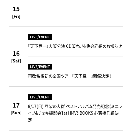
15
[Fri]
LIVE/EVENT
『天下豆一』大阪公演 CD販売、特典会詳細のお知らせ
16
[Sat]
LIVE/EVENT
再改名後初の全国ツアー『天下豆一』開催決定！
LIVE/EVENT
17
8/17(日) 豆柴の大群 ベストアルバム発売記念【ミニラ
[Sun]
イブ&チェキ撮影会】at HMV&BOOKS 心斎橋詳細決
定！