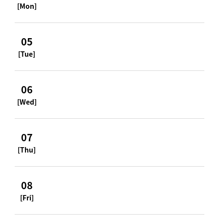
[Mon]
05
[Tue]
06
[Wed]
07
[Thu]
08
[Fri]