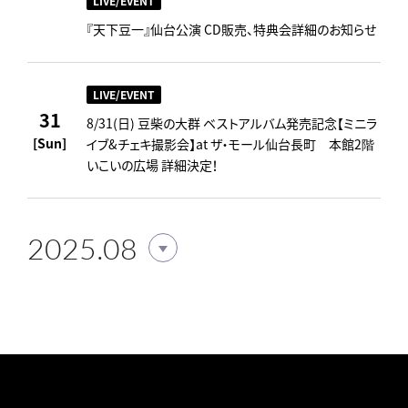
LIVE/EVENT
『天下豆一』仙台公演 CD販売、特典会詳細のお知らせ
LIVE/EVENT
31
8/31(日) 豆柴の大群 ベストアルバム発売記念【ミニラ
[Sun]
イブ&チェキ撮影会】at ザ・モール仙台長町 本館2階
いこいの広場 詳細決定！
2025.08