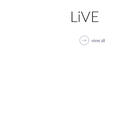
LiVE
view all