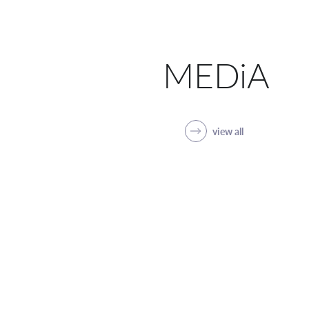
MEDiA
view all