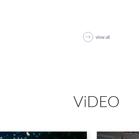
view all
ViDEO