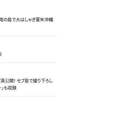
南の島で大はしゃぎ夏🌺沖縄
内
真公開！ セブ島で撮り下ろし
ー」も収録