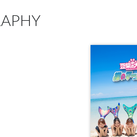
RAPHY
D＋5Blu-ray＋P