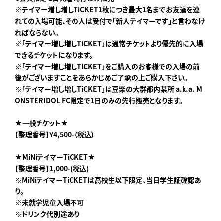
※テイマー増し増しTiCKET1枚につき最大1名までお友達を連
れての入場可能、その人は受付で「新人テイマーです」と言わなけ
ればならない。
※「テイマー増し増しTiCKET
」は通常チケットより優先的に入場
できるチケットになります。
※「
テイマー増し増しTiCKET」をご購入のお客様での入場の前
後がございますことをあらかじめご了承の上ご購入下さい。
※「
テイマー増し増しTiCKET」は
豆柴の大群都内某所 a.k.a. M
ONSTERIDOL
FC限定で1日のみの先行販売となります。
★一般チケット★
【整理番号】¥4,500-（税込）
★MiNiテイマーTiCKET★
【整理番号】1,000-(税込)
※MiNiテイマーTiCKETは高校生以下限定、当日学生証確認あ
り。
※未就学児童入場不可
※ドリンク代別途あり