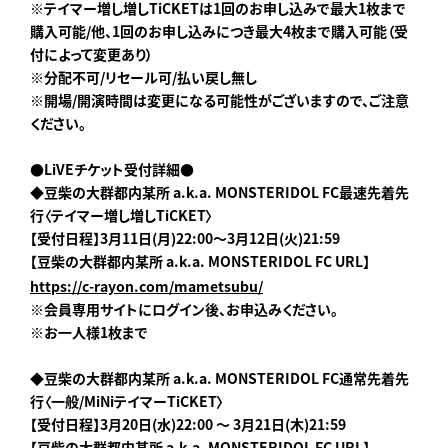
※
テイマー増し増しTiCKET
は1回のお申し込みで最大1枚まで
購入可能/他、1回のお申し込みにつき最大4枚まで購入可能（受
付によって変更あり）
※分配不可/リセール可/払い戻し無し
※開場/開演時間は変更になる可能性がございますので、ご注意
ください。
●LiVEチケット受付詳細●
◆豆柴の大群都内某所 a.k.a. MONSTERIDOL
FC
最速先着先
行〈テイマー増し増しTiCKET
〉
【受付日程】3月11日(月)22:00～3月12日(火)21:59
【豆柴の大群都内某所 a.k.a. MONSTERIDOL FC
URL
】
https://c-rayon.com/mametsubu/
※会員専用サイトにログイン後、お申込みください。
※お一人様1枚まで
◆豆柴の大群都内某所 a.k.a. MONSTERIDOL
FC
通常先着先
行〈一般/MiNiテイマーTiCKET〉
【受付日程】3月20日(水)22:00 ～ 3月21日(木)21:59
【豆柴の大群都内某所 a.k.a. MONSTERIDOL
FC URL
】