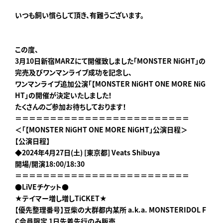
いつも飼い慣らして頂き、有難うございます。
この度、
3月10日新宿MARZにて開催致しました「MONSTER NiGHT」の
完売及びワンマンライブ成功を記念し、
ワンマンライブ追加公演「【MONSTER NiGHT ONE MORE NiG
HT
」の開催が決定いたしました！
たくさんのご参加お待ちしております！
＝＝＝＝＝＝＝＝＝＝＝＝＝＝＝＝＝＝＝＝＝＝＝＝＝
＜「【MONSTER NiGHT ONE MORE NiGHT
」公演日程＞
【公演日程】
◆2024年4月27日(土) [東京都] Veats Shibuya
開場/開演18:00/18:30
＝＝＝＝＝＝＝＝＝＝＝＝＝＝＝＝＝＝＝＝＝＝＝＝＝
●LiVEチケット●
★テイマー増し増しTiCKET★
【優先整理番号】豆柴の大群都内某所 a.k.a. MONSTERIDOL F
C会員限定 1日先着先行のみ販売