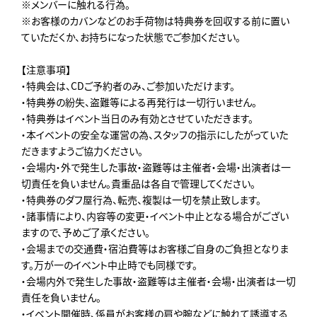
※メンバーに触れる行為。
※お客様のカバンなどのお手荷物は特典券を回収する前に置い
ていただくか、お持ちになった状態でご参加ください。
【注意事項】
・特典会は、CDご予約者のみ、ご参加いただけます。
・特典券の紛失、盗難等による再発行は一切行いません。
・特典券はイベント当日のみ有効とさせていただきます。
・本イベントの安全な運営の為、スタッフの指示にしたがっていた
だきますようご協力ください。
・会場内・外で発生した事故・盗難等は主催者・会場・出演者は一
切責任を負いません。貴重品は各自で管理してください。
・特典券のダフ屋行為、転売、複製は一切を禁止致します。
・諸事情により、内容等の変更・イベント中止となる場合がござい
ますので、予めご了承ください。
・会場までの交通費・宿泊費等はお客様ご自身のご負担となりま
す。万が一のイベント中止時でも同様です。
・会場内外で発生した事故・盗難等は主催者・会場・出演者は一切
責任を負いません。
・イベント開催時、係員がお客様の肩や腕などに触れて誘導する