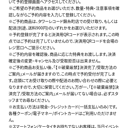
いて予約登録画面へアクセスしてください。
※ご希望の予約商品をお選びいただき、数量・特典・注意事項を確
認しながらご予約内容を入力して登録してください。
※ご予約商品は、タワーレコード錦糸町店での受け取り、もしくは
配送(別途、送料900円)のいずれかをお選びいただけます。
※予約登録が完了すると決済用QRコードが表示されます。この時
点ではご予約は完了していませんので、決済用QRコードを会場の
レジ窓口へご提示ください。
※ご予約内容を確認後、商品に応じた特典をお渡しします。決済
確定後の変更・キャンセル及び受取拒否は出来ません。
※ご予約商品お支払い後、「【※破棄厳禁】決済完了/受取方法の
ご案内」メールが届きますので、この時点で予約受付が完了しま
す。店頭にてお受け取りの際や配送のお問い合わせの際に必要と
なりますので、大切に保管してください。万が一、「【※破棄厳禁】決
済完了/受取方法のご案内」メールが届いてない場合は、必ずスタ
ッフまでお尋ねください。
※お支払い方法は現金・クレジットカード(一括支払いのみ)です。
各種クーポン/電子マネー/ポイントカードはご利用いただけませ
ん。
※スマートフォン/ケータイをお持ちでないお客様は、当日イベント