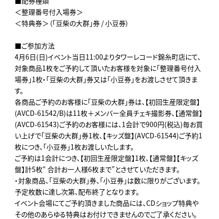
■配券種類
＜整理番号付入場券＞
＜特典券＞（「豆柴の大群」券 / 小豆券）
■ご参加方法
4月6日(日)イベント当日11:00よりタワーレコード錦糸町店にて、
対象商品1枚をご予約して頂いたお客様を対象に「整理番号付入
場券」1枚・「豆柴の大群」券又は「小豆券」をお渡しさせて頂きま
す。
各商品ご予約のお客様に「豆柴の大群」券は、【初回生産限定盤】
(AVCD-61542/B)は11枚＋メンバー全員チェキ撮影券、【通常盤】
(AVCD-61543)ご予約のお客様には、1会計で900円(税込)毎お買
い上げで「豆柴の大群」券1枚、【キッズ盤】(AVCD-61544)ご予約1
枚につき、「小豆券」1枚お渡しいたします。
ご予約は1会計につき、【初回生産限定盤】1枚、【通常盤】【キッズ
盤】計5枚“ 合計お一人様6枚まで”とさせていただきます。
・対象商品、「豆柴の大群」券、「小豆券」は数に限りがございます。
予定枚数に達し次第、配布終了となります。
イベント会場にてご予約頂きました商品には、CDショップ特典や
その他のあらゆる特典はお付けできませんのでご了承ください。