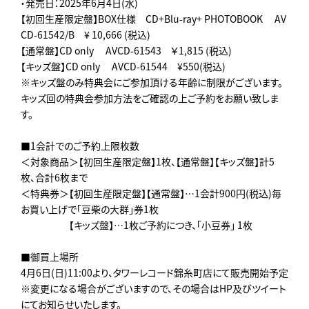
・発売日：2025年6月4日(水)
【初回生産限定盤】BOX仕様 CD+Blu-ray+ PHOTOBOOK AV
CD-61542/B ¥ 10,666 (税込)
【通常盤】CD only AVCD-61543 ￥1,815 (税込)
【キッズ盤】CD only AVCD-61544 ¥550(税込)
※キッズ盤のみ特典会にご参加頂ける年齢に制限がございます。
キッズ回の特典会参加方法をご確認の上ご予約をお願い致しま
す。
■1会計でのご予約上限枚数
＜対象商品＞【初回生産限定盤】1枚、【通常盤】【キッズ盤】計5
枚、合計6枚まで
＜特典券＞【初回生産限定盤】【通常盤】…1会計900円(税込)毎
お買い上げで「豆柴の大群」券1枚
【キッズ盤】…1枚ご予約につき、「小豆券」 1枚
■御買上場所
4月6日(日)11:00より、タワーレコード錦糸町店にて販売開始予定
※変更になる場合がございますので、その場合はHP及びツイート
にてお知らせいたします。