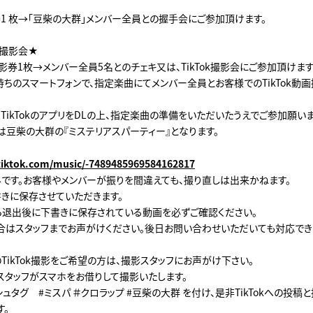
券1 枚→「豆柴の大群」メンバー全員との握手会にご参加頂けます。
員撮影会★
券1枚→メンバー全員5名とのチェキ又は、TikTok撮影会にご参加頂けます
持ちのスマートフォンで、指定楽曲にてメンバー全員とお客様でのTikTok動
TikTokのアプリをDLの上、指定楽曲の準備をいただいたうえでご参加願いま
は豆柴の大群の『ミステリアスパーティー』となります。
tiktok.com/music/-7489485969584162817
みです。お客様やメンバーが振りを間違えても、撮り直しは出来かねます。
書きに保存させていただきます。
ら退出後に下書きに保存されている動画を必ずご確認ください。
合はスタッフまでお声がけください。後日お問い合わせいただいても対応で
TikTok撮影をご希望の方は、撮影スタッフにお声がけ下さい。
タッフがスマホをお借りして撮影いたします。
ュタグ #ミスパ ＃クロラップ #豆柴の大群 を付け、是非TikTokへの投稿
す。