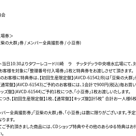
典会
入場券＞
柴の大群」券 / メンバー全員撮影券 / 小豆券）
ベント当日10:30よりタワーレコード川崎 ラ チッタデッラ中央噴水広場にて
お客様を対象に「整理番号付入場券」1枚と特典券をお渡しさせて頂きます。
お客様に特典券は、【初回生産限定盤】(AVCD-61542/B)は「豆柴の大群
通常盤】(AVCD-61543)ご予約のお客様には、1会計で900円(税込)毎お
ッズ盤】(AVCD-61544)ご予約1枚につき、「小豆券」1枚お渡しいたします。
つき、【初回生産限定盤】1枚、【通常盤】【キッズ盤】計5枚“ 合計お一人様6
メンバー全員撮影券」「豆柴の大群」券、「小豆券」は数に限りがございます。予
なります。
てご予約頂きました商品には、CDショップ特典やその他のあらゆる特典はお
い。