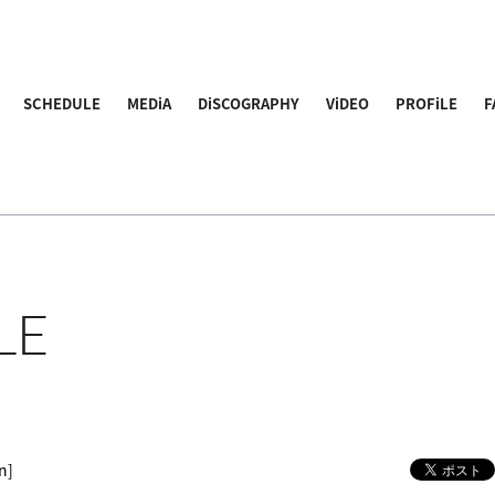
SCHEDULE
MEDiA
DiSCOGRAPHY
ViDEO
PROFiLE
F
LE
n]