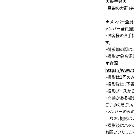
★握手会★
「豆柴の大群」
★メンバー全
メンバー全員撮影
・お客様のお手
す。
・御参加の際は、
・撮影対象音源
▼音源
https://www.
・撮影は1回の
・撮影後は、下
・撮影ブースか
・問題がある場
ご了承ください。
・メンバーのみの
なお、撮影はス
・撮影後はハッシ
お願いいたしま