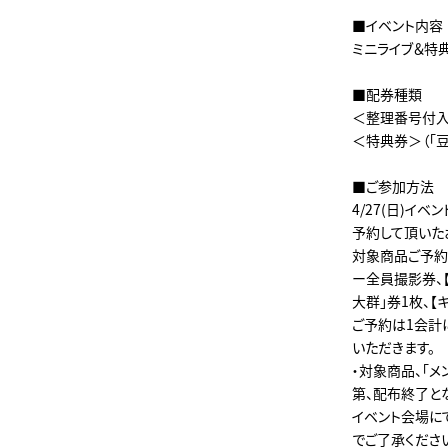
■イベント内容
ミニライブ＆特
■配券種類
＜整理番号付
＜特典券＞（「豆
■ご参加方法
4/27(日)イ
予約して頂いた
対象商品ご予約の
ー全員撮影券、【
大群」券1枚、【キ
ご予約は1会計に
いただきます。
・対象商品、「
第、配布終了と
イベント会場に
でご了承くださ