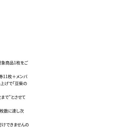
、対象商品1枚をご
」券11枚＋メンバ
買い上げで「豆柴の
枚まで”とさせて
定枚数に達し次
付けできませんの