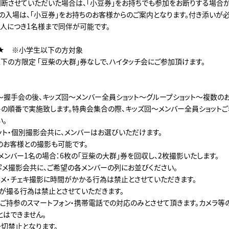
判断させていただいた場合は、「小豆券」をお持ちでも参加をお断りする場合が
の入場は、「小豆券」をお持ちのお客様からのご案内となります。付き添いが必
人につき1名様まで同伴が可能です。
★ ※小学生以下の方対象
下の方限定 「豆柴の大群」券なしで、ハイタッチ会にご参加頂けます。
～握手会の後、キッズ回～メンバー全員ショット～グループショット～複数の
トの順番で実施致します。特典会集合の際、キッズ回～メンバー全員ショット
い。
ット・個別撮影会共に、メンバーはお選びいただけます。
お客様との撮影も可能です。
メンバー1名の場合：6枚の「豆柴の大群」券を回収し、2枚撮影いたします。
写メ撮影会共に、ご希望の各メンバーの列にお並びください。
メ・チェキ撮影に時間がかかる行為は禁止とさせていただきます。
が撮る行為は禁止とさせていただきます。
ご持参のスマートフォン・携帯電話での対応のみとさせて頂きます。カメラ等
とはできません。
切禁止となります。