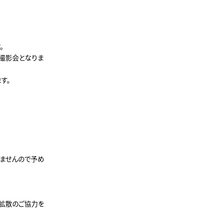
。
画撮影会となりま
す。
きませんので予め
と拡散のご協力を