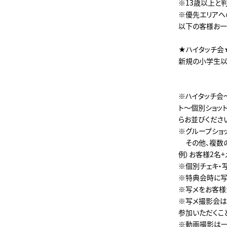
※13歳以上と
※優先エリアへ
以下の客様お一
★ハイタッチ会
新規の小学生以
※ハイタッチ会
ト～個別ショッ
らお並びくださ
※グループショ
その他、複数の
例）お客様2名+
※個別チェキ・
※特典会時に写
※写メをお客様
※写メ撮影会は
参加いただくこ
※動画撮影は一