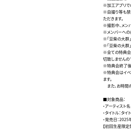
※加工アプリで
※自撮り等も禁
ただきます。
※撮影中、メン
※メンバーへの
※「豆柴の大群
※「豆柴の大群
※全ての特典会
切致しませんの
※特典会終了後
※特典会はイベ
ます。
また、お時間の
■対象商品：
・アーティスト
・タイトル：タイ
・発売日：2025
【初回生産限定盤】B