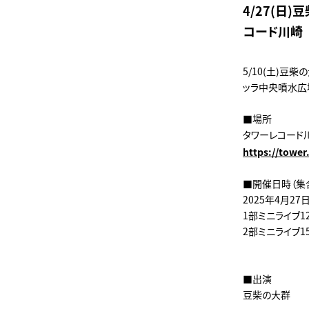
4/27(日
コード川崎
5/10(土)豆
ッラ中央噴水広
■場所
タワーレコード
https://tower
■開催日時（集
2025年4月27
1部ミニライブ12
2部ミニライブ15
■出演
豆柴の大群