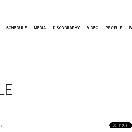
SCHEDULE
MEDiA
DiSCOGRAPHY
ViDEO
PROFiLE
F
LE
n]