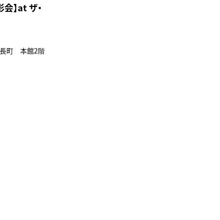
会】at ザ・
仙台長町 本館2階