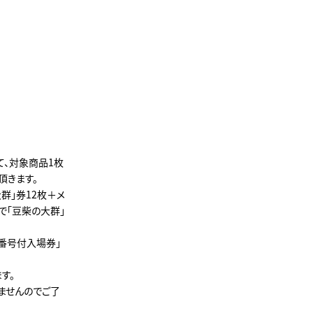
て、対象商品1枚
頂きます。
大群」券12枚＋メ
げで「豆柴の大群」
理番号付入場券」
す。
ませんのでご了