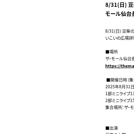
8/31(日
モール仙台
8/31(日) 
いこいの広場詳
■場所
ザ・モール仙台
https://thema
■開催日時（集
2025年8月31日
1部ミニライブ13
2部ミニライブ15
集合場所：ザ・
■出演