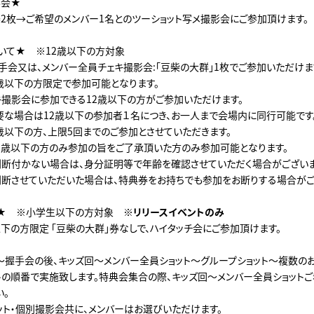
影会★
券2枚→ご希望のメンバー1名とのツーショット写メ撮影会にご参加頂けます。
いて★ ※12歳以下の方対象
手会又は、メンバー全員チェキ撮影会:「豆柴の大群」1枚でご参加いただけま
2歳以下の方限定で参加可能となります。
キ撮影会に参加できる12歳以下の方がご参加いただけます。
要な場合は12歳以下の参加者１名につき、お一人まで会場内に同行可能です
2歳以下の方、上限5回までのご参加とさせていただきます。
2歳以下の方のみ参加の旨をご了承頂いた方のみ参加可能となります。
判断付かない場合は、身分証明等で年齢を確認させていただく場合がございま
判断させていただいた場合は、特典券をお持ちでも参加をお断りする場合がご
会★ ※小学生以下の方対象
※リリースイベントのみ
下の方限定 「豆柴の大群」券なしで、ハイタッチ会にご参加頂けます。
～握手会の後、キッズ回～メンバー全員ショット～グループショット～複数の
トの順番で実施致します。特典会集合の際、キッズ回～メンバー全員ショット
い。
ット・個別撮影会共に、メンバーはお選びいただけます。