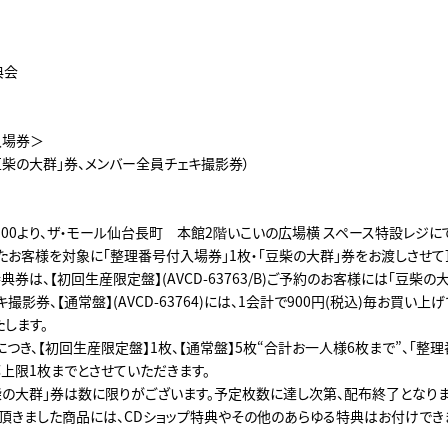
典会
入場券＞
豆柴の大群」券、メンバー全員チェキ撮影券）
:00より、ザ・モール仙台長町 本館2階いこいの広場横 スペース特設レジに
たお客様を対象に「整理番号付入場券」1枚・「豆柴の大群」券をお渡しさせて
券は、【初回生産限定盤】(AVCD-63763/B)ご予約のお客様には「豆柴の
撮影券、【通常盤】(AVCD-63764)には、1会計で900円(税込)毎お買い上
します。
つき、【初回生産限定盤】1枚、【通常盤】5枚“合計お一人様6枚まで”、「整
上限1枚までとさせていただきます。
柴の大群」券は数に限りがございます。予定枚数に達し次第、配布終了となりま
頂きました商品には、CDショップ特典やその他のあらゆる特典はお付けでき