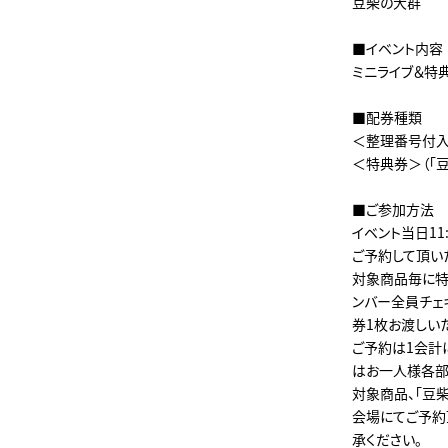
豆柴の大群
■イベント内容
ミニライブ＆特
■配券種類
＜整理番号付
＜特典券＞（「
■ご参加方法
イベント当日11
ご予約して頂い
対象商品毎に特典
ンバー全員チェキ
券1枚お渡しいた
ご予約は1会計に
はお一人様各部
対象商品、「豆
会場にてご予約
承ください。