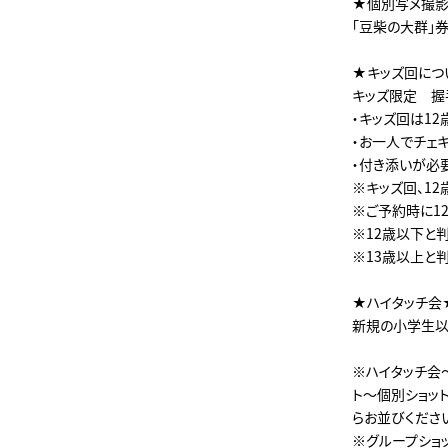
★個別写メ撮
「豆柴の大群」
★キッズ回につ
キッズ限定 握
・キッズ回は1
・お一人でチェ
・付き添いが必
※キッズ回、1
※ご予約時に1
※12歳以下と
※13歳以上と
★ハイタッチ
新規の小学生以
※ハイタッチ会
ト～個別ショッ
らお並びくださ
※グループショ