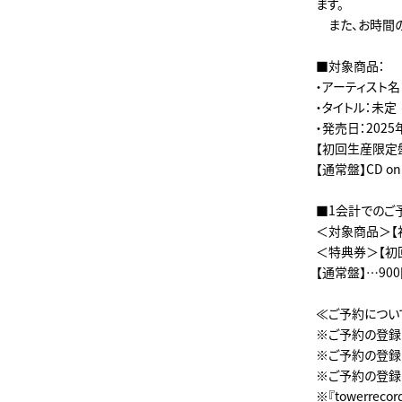
ます。
また、お時間の
■対象商品：
・アーティスト
・タイトル：未定
・発売日：2025
【初回生産限定盤】B
【通常盤】CD onl
■1会計でのご
＜対象商品＞【
＜特典券＞【初
【通常盤】…90
≪ご予約につい
※ご予約の登録
※ご予約の登録
※ご予約の登録
※『towerr