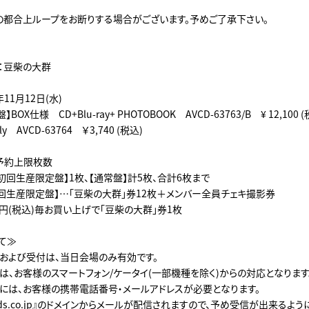
都合上ループをお断りする場合がございます。予めご了承下さい。
名：豆柴の大群
年11月12日(水)
OX仕様 CD+Blu-ray+ PHOTOBOOK AVCD-63763/B ¥ 12,100 (
y AVCD-63764 ￥3,740 (税込)
予約上限枚数
初回生産限定盤】1枚、【通常盤】計5枚、合計6枚まで
回生産限定盤】…「豆柴の大群」券12枚＋メンバー全員チェキ撮影券
0円(税込)毎お買い上げで「豆柴の大群」券1枚
て≫
および受付は、当日会場のみ有効です。
は、お客様のスマートフォン/ケータイ(一部機種を除く)からの対応となります
には、お客様の携帯電話番号・メールアドレスが必要となります。
ecords.co.jp』のドメインからメールが配信されますので、予め受信が出来るよ