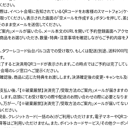
ください。
際は、イベント会場に告知されているQRコードをお客様のスマートフォン/ケ
み取ってください。表示された画面の「空メールを作成する」ボタンを押して、差
そのまま空メールを送信してください。
ご案内」メールが届いたら、メール本文のURLを開いて予約登録画面へアクセ
商品をお選びいただき、数量・特典・注意事項を確認しながらご予約内容を
、タワーレコード仙台パルコ店での受け取り、もしくは配送(別途、送料900円
す。
了すると決済用QRコードが表示されます。この時点ではご予約は完了してい
を会場のレジ窓口へご提示ください。
確認後、商品に応じた特典をお渡しします。決済確定後の変更・キャンセル
支払い後、「【※破棄厳禁】決済完了/受取方法のご案内」メールが届きますの
します。店頭にてお受け取りの際や配送のお問い合わせの際に必要となりま
い。万が一、「【※破棄厳禁】決済完了/受取方法のご案内」メールが届いてな
ねください。
現金、クレジットカード(一括のみ)がご利用いただけます。電子マネーやQRコ
算等はご利用いただけません。また、ポイントカードサービス/その他クーポン