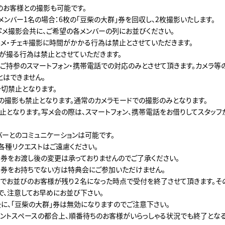
お客様との撮影も可能です。
メンバー1名の場合：6枚の「豆柴の大群」券を回収し、2枚撮影いたします。
写メ撮影会共に、ご希望の各メンバーの列にお並びください。
メ・チェキ撮影に時間がかかる行為は禁止とさせていただきます。
が撮る行為は禁止とさせていただきます。
ご持参のスマートフォン・携帯電話での対応のみとさせて頂きます。カメラ等
とはできません。
切禁止となります。
の撮影も禁止となります。通常のカメラモードでの撮影のみとなります。
止となります。写メ会の際は、スマートフォン、携帯電話をお借りしてスタッフ
バーとのコミュニケーションは可能です。
各種リクエストはご遠慮ください。
」券をお渡し後の変更は承っておりませんのでご了承ください。
」券をお持ちでない方は特典会にご参加いただけません。
でお並びのお客様が残り２名になった時点で受付を終了させて頂きます。そ
で、注意してお早めにお並び下さい。
に、「豆柴の大群」券は無効になりますのでご注意下さい。
ントスペースの都合上、順番待ちのお客様がいらっしゃる状況でも終了とな