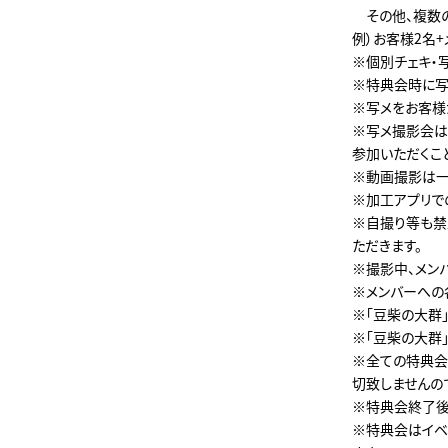
その他、複数の
例）お客様2名+
※個別チェキ・
※特典会時に写
※写メをお客様
※写メ撮影会は
参加いただくこ
※動画撮影は一
※加工アプリで
※自撮り等も禁
ただきます。
※撮影中、メン
※メンバーへの
※「豆柴の大群
※「豆柴の大群
※全ての特典会
切致しませんの
※特典会終了後
※特典会はイベ