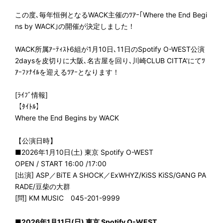
この度､毎年恒例となるWACK主催のﾂｱｰ｢Where the End Begi
ns by WACK｣の開催が決定しました！
WACK所属ｱｰﾃｨｽﾄ6組が1月10日､11日のSpotify O-WEST公演
2daysを皮切りに大阪､名古屋を回り､川崎CLUB CITTA'にてﾂ
ｱｰﾌｧﾅｲﾙを迎えるﾂｱｰとなります！
[ﾗｲﾌﾞ情報]
【ﾀｲﾄﾙ】
Where the End Begins by WACK
【公演日時】
■2026年1月10日(土) 東京 Spotify O-WEST
OPEN / START 16:00 /17:00
[出演] ASP／BiTE A SHOCK／ExWHYZ/KiSS KiSS/GANG PA
RADE/豆柴の大群
[問] KM MUSIC 045-201-9999
■2026年1月11日(日) 東京 Spotify O-WEST