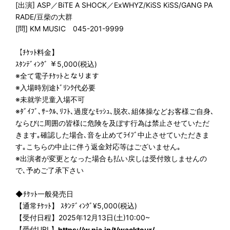
[出演] ASP／BiTE A SHOCK／ExWHYZ/KiSS KiSS/GANG PA
RADE/豆柴の大群
[問] KM MUSIC 045-201-9999
【ﾁｹｯﾄ料金】
ｽﾀﾝﾃﾞｨﾝｸﾞ ￥5,000(税込)
※全て電子ﾁｹｯﾄとなります
※入場時別途ﾄﾞﾘﾝｸ代必要
※未就学児童入場不可
※ﾀﾞｲﾌﾞ､ｻｰｸﾙ､ﾘﾌﾄ､過度なﾓｯｼｭ､脱衣､組体操などお客様ご自身､
ならびに周囲の皆様に危険を及ぼす行為は禁止させていただ
きます｡確認した場合､音を止めてﾗｲﾌﾞ中止させていただきま
す｡こちらの中止に伴う返金対応等はございません｡
※出演者が変更となった場合も払い戻しは受付致しませんの
で､予めご了承下さい
◆ﾁｹｯﾄ一般発売日
【通常ﾁｹｯﾄ】 ｽﾀﾝﾃﾞｨﾝｸﾞ¥5,000(税込)
【受付日程】2025年12月13日(土)10:00~
【受付URL】
https://w.pia.jp/t/wacktour/