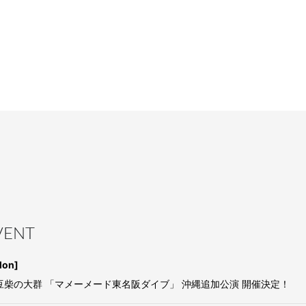
EVENT
Mon]
・祝)豆柴の大群 「マメーメード東名阪ダイブ」 沖縄追加公演 開催決定！