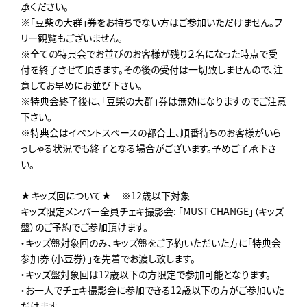
承ください。
※「豆柴の大群」券をお持ちでない方はご参加いただけません。フ
リー観覧もございません。
※全ての特典会でお並びのお客様が残り２名になった時点で受
付を終了させて頂きます。その後の受付は一切致しませんので、注
意してお早めにお並び下さい。
※特典会終了後に、「豆柴の大群」券は無効になりますのでご注意
下さい。
※特典会はイベントスペースの都合上、順番待ちのお客様がいら
っしゃる状況でも終了となる場合がございます。予めご了承下さ
い。
★キッズ回について★ ※12歳以下対象
キッズ限定メンバー全員チェキ撮影会: 「MUST CHANGE」（キッズ
盤）のご予約でご参加頂けます。
・キッズ盤対象回のみ、キッズ盤をご予約いただいた方に「特典会
参加券（小豆券）」を先着でお渡し致します。
・キッズ盤対象回は12歳以下の方限定で参加可能となります。
・お一人でチェキ撮影会に参加できる12歳以下の方がご参加いた
だけます。