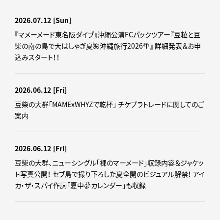
2026.07.12
[Sun]
『マメーメード東名阪ダイブ』沖縄公演FCパックツアー『豆粒と豆
柴の南の島で大はしゃぎ夏🌺沖縄旅行2026🌴』 詳細発表＆お申
込みスタート！！
2026.06.12
[Fri]
豆柴の大群「MAMExWHYZで乾杯」 チケプラトレードに関してのご
案内
2026.06.12
[Fri]
豆柴の大群、ニューシングル「裸のマーメード」収録内容＆ジャケッ
ト写真公開！ セブ島で撮り下ろした夏全開のビジュアル解禁！ アイ
カ・ザ・スパイ作詞「夏中夢カレンダー」も収録