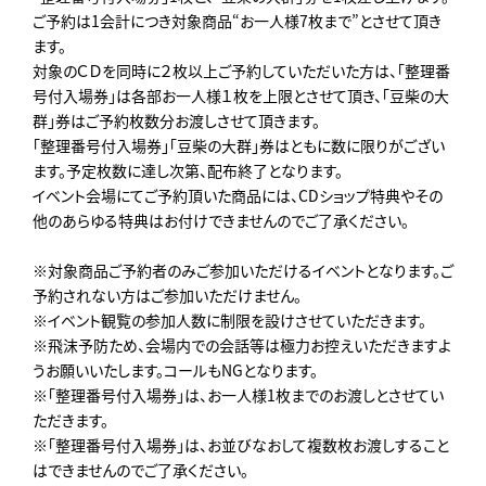
ご予約は1会計につき対象商品“お一人様7枚まで”とさせて頂き
ます。
対象のＣＤを同時に２枚以上ご予約していただいた方は、「整理番
号付入場券」は各部お一人様１枚を上限とさせて頂き、「豆柴の大
群」券はご予約枚数分お渡しさせて頂きます。
「整理番号付入場券」「豆柴の大群」券はともに数に限りがござい
ます。予定枚数に達し次第、配布終了となります。
イベント会場にてご予約頂いた商品には、CDショップ特典やその
他のあらゆる特典はお付けできませんのでご了承ください。
※対象商品ご予約者のみご参加いただけるイベントとなります。ご
予約されない方はご参加いただけません。
※イベント観覧の参加人数に制限を設けさせていただきます。
※飛沫予防ため、会場内での会話等は極力お控えいただきますよ
うお願いいたします。コールもNGとなります。
※「整理番号付入場券」は、お一人様1枚までのお渡しとさせてい
ただきます。
※「整理番号付入場券」は、お並びなおして複数枚お渡しすること
はできませんのでご了承ください。