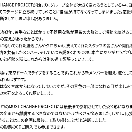
 CHANGE PROJECTが始まり、グループ全体が大きく変わろうとしている中
てステージに立ち続けていくことに自信が持てなくなってしまいました。応援
断をしてしまい申し訳ありません。
月から約3年、苦手なことばかりで不器用な私が豆柴の大群として活動を続ける
人の支えがあったからです。
に導いてくれた渡辺さんやクロちゃん、支えてくれたスタッフの皆さんや関係
情を共有したメンバー、そしていつも愛をくれた豆粒、本当にありがとうござ
いと経験を糧にこれからは別の道で頑張っていきます。
標は東京ドームでライブをすることです。これから新メンバーを迎え、進化し
られるはずです。
はなく客席からになってしまいますが、その景色の一部になれる日が楽しみで
の大群をよろしくお願いします。
中のMUST CHANGE PROJECTには最後まで参加させていただく形になりま
の企画から離脱するべきなのではないか、とたくさん悩みました。しかし、応
きることはこの企画に最後まで取り組むことだと決断しました。
の形態のCDご購入でも参加できます。