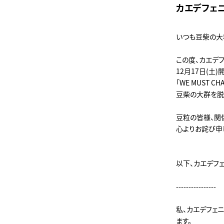
カエデフェ
いつも豆柴の大
この度、カエデ
12月17日(土)
「WE MUST 
豆柴の大群を脱
豆粒の皆様、関
心よりお詫び申
以下、カエデフ
----------------
私、カエデフェニッ
ます。