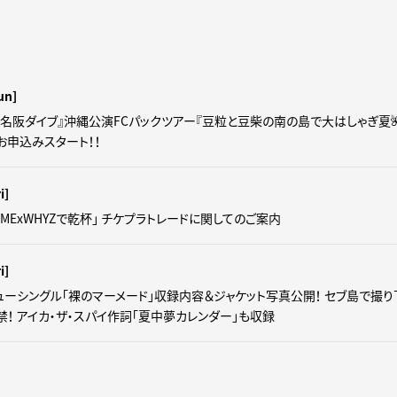
un]
東名阪ダイブ』沖縄公演FCパックツアー『豆粒と豆柴の南の島で大はしゃぎ夏🌺
＆お申込みスタート！！
i]
MExWHYZで乾杯」 チケプラトレードに関してのご案内
i]
ューシングル「裸のマーメード」収録内容＆ジャケット写真公開！ セブ島で撮
！ アイカ・ザ・スパイ作詞「夏中夢カレンダー」も収録