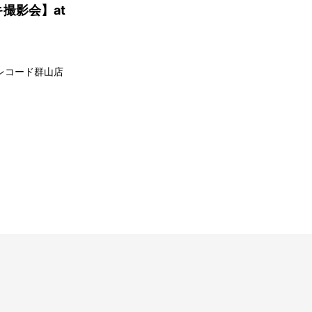
キ撮影会】at
ーレコード群山店