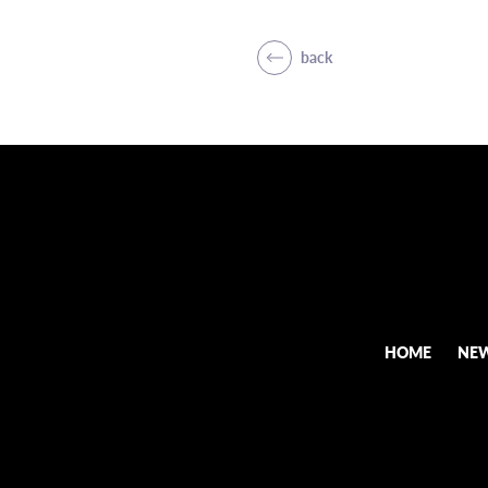
back
HOME
NE