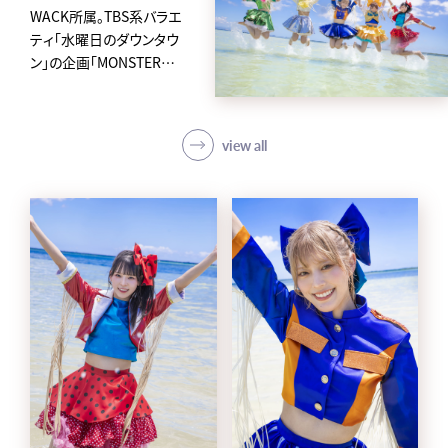
WACK所属。TBS系バラエ
ティ「水曜日のダウンタウ
ン」の企画「MONSTER
IDOL」から2019年に誕生
した、
アイカ・ザ・スパイ、ナオ・オ
view all
ブ・ナオ、レオナエンパイア、
モモチ・ンゲール、ハナエモ
ンスターからなるクロちゃ
んプロデュースの5人組ア
イドルグループ。
avexからメジャーデビュー
後4日という史上最速の早
さで東京ドームに立ち話題
を集め、「第62回 輝く！日本
レコード大賞」新人賞を受
賞。