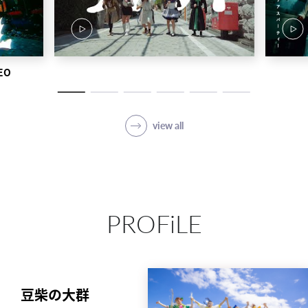
EO
view all
PROFiLE
豆柴の大群