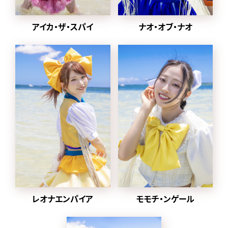
2024年1月から
2022年に同番組の企画
ナオ・オブ・ナオ
アイカ・ザ・スパイ
「MONSTER LOVE」から誕
生した都内某所と合併し、
豆柴の大群都内某所
a.k.a. MONSTERIDOLとし
て活動。
2025年1月8日に放送され
た「水曜日のダウンタウン」
内で
元々アドバイザーを務めて
いた、クロちゃんがプロデ
ューサー就任、ハナエモン
スターが復帰、
グループ名を戻すことが発
表された。
レオナエンパイア
モモチ・ンゲール
同日にクロちゃんが作詞し
た「りロード」のMVとデジタ
ル配信がスタート。