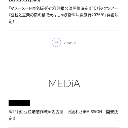
『マメーメード東名阪ダイブ』沖縄公演開催決定!!FCパックツアー
『豆粒と豆柴の南の島で大はしゃぎ夏🌺沖縄旅行2026🌴』詳細決
定！
view all
MEDiA
6/24(水)豆粒増殖作戦in名古屋 お疲れさまMiSSiON 開催決
定!!