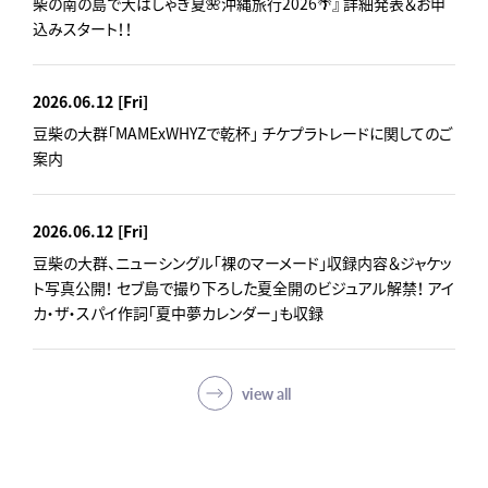
柴の南の島で大はしゃぎ夏🌺沖縄旅行2026🌴』 詳細発表＆お申
込みスタート！！
2026.06.12
[Fri]
豆柴の大群「MAMExWHYZで乾杯」 チケプラトレードに関してのご
案内
2026.06.12
[Fri]
豆柴の大群、ニューシングル「裸のマーメード」収録内容＆ジャケッ
ト写真公開！ セブ島で撮り下ろした夏全開のビジュアル解禁！ アイ
カ・ザ・スパイ作詞「夏中夢カレンダー」も収録
view all